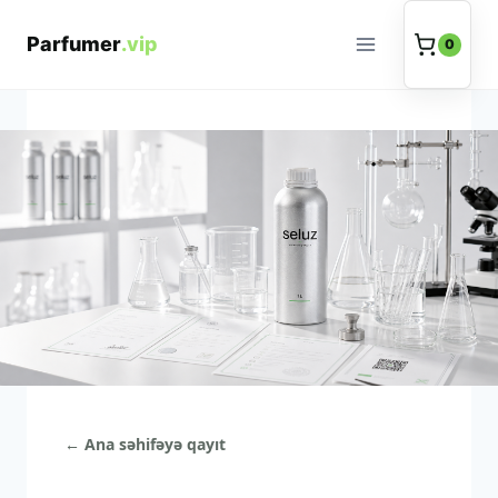
Məzmuna
keç
0
← Ana səhifəyə qayıt