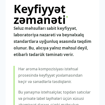
Keyfiyyət
zəmanəti
.
Seluz məhsulları sabit keyfiyyət,
laboratoriya nəzarəti və beynəlxalq
standartlara uyğunluq əsasında təqdim
olunur. Bu, alıcıya yalnız məhsul deyil,
etibarlı tədarük təminatı verir.
Hər aroma kompozisiyası istehsal
prosesində keyfiyyət yoxlamasından
keçir və sənədlərlə təsdiqlənir.
Bu yanaşma istehsalçılar, topdan satıcılar
və private label layihələri üçün xüsusi
əhəmiyyət daşıyır, çünki məhsulun