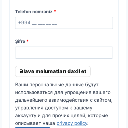
Telefon nömrəniz
*
Şifrə
*
Əlavə məlumatları daxil et
Ваши персональные данные будут
использоваться для упрощения вашего
дальнейшего взаимодействия с сайтом,
управления доступом к вашему
аккаунту и для прочих целей, которые
описывает наша
privacy policy
.