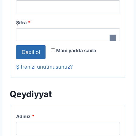
ü
t
M
Şifrə
*
l
ü
ə
t
q
Məni yadda saxla
Daxil ol
l
ə
Şifrənizi unutmusunuz?
q
Qeydiyyat
Adınız
*