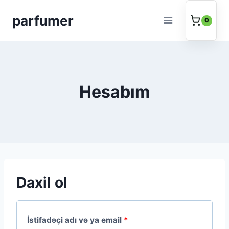
Məzmuna
parfumer
keç
0
Hesabım
Daxil ol
M
İstifadəçi adı və ya email
*