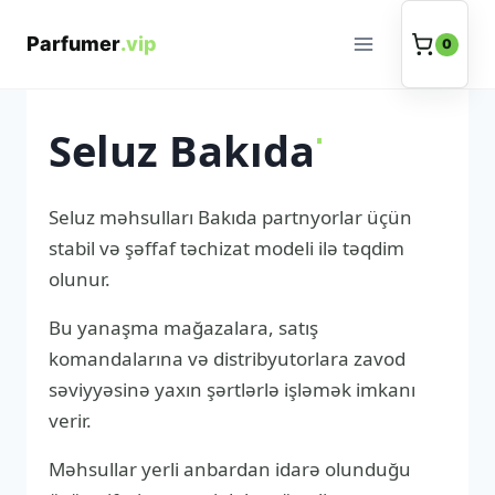
Məzmuna
keç
0
Seluz Bakıda
.
Seluz məhsulları Bakıda partnyorlar üçün
stabil və şəffaf təchizat modeli ilə təqdim
olunur.
Bu yanaşma mağazalara, satış
komandalarına və distribyutorlara zavod
səviyyəsinə yaxın şərtlərlə işləmək imkanı
verir.
Məhsullar yerli anbardan idarə olunduğu