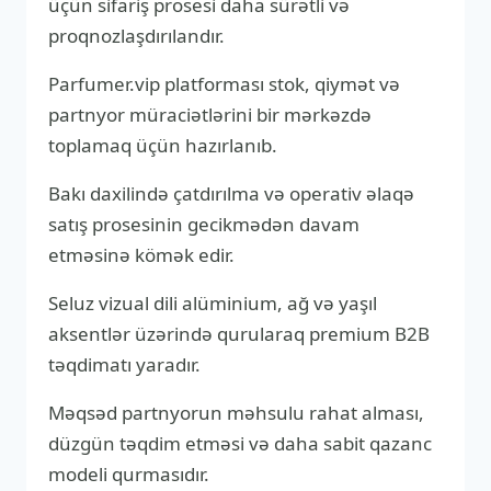
üçün sifariş prosesi daha sürətli və
proqnozlaşdırılandır.
Parfumer.vip platforması stok, qiymət və
partnyor müraciətlərini bir mərkəzdə
toplamaq üçün hazırlanıb.
Bakı daxilində çatdırılma və operativ əlaqə
satış prosesinin gecikmədən davam
etməsinə kömək edir.
Seluz vizual dili alüminium, ağ və yaşıl
aksentlər üzərində qurularaq premium B2B
təqdimatı yaradır.
Məqsəd partnyorun məhsulu rahat alması,
düzgün təqdim etməsi və daha sabit qazanc
modeli qurmasıdır.