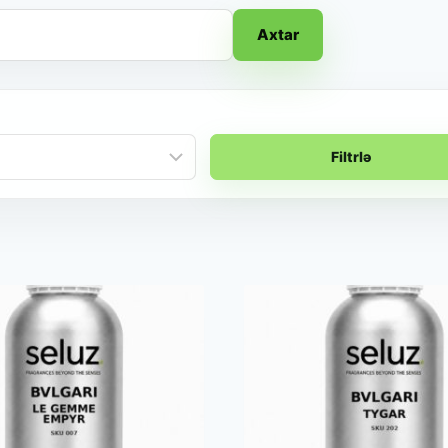
Axtar
Filtrlə