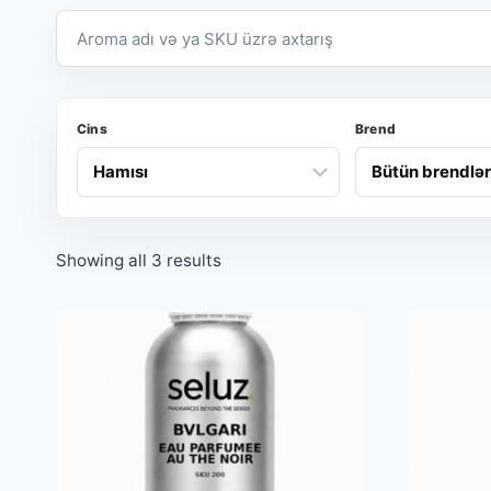
Aroma
və
SKU
axtarışı
Cins
Brend
Showing all 3 results