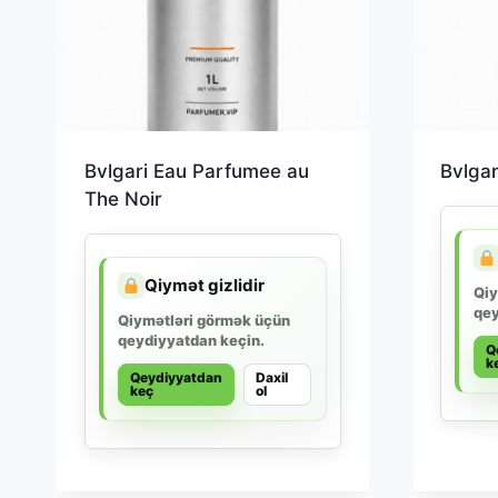
Bvlgari Eau Parfumee au
Bvlga
The Noir
Qiymət gizlidir
Qiy
qey
Qiymətləri görmək üçün
qeydiyyatdan keçin.
Q
k
Qeydiyyatdan
Daxil
keç
ol