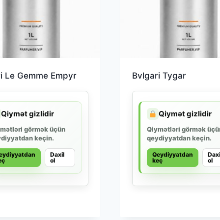
ri Le Gemme Empyr
Bvlgari Tygar
Qiymət gizlidir
Qiymət gizlidir
mətləri görmək üçün
Qiymətləri görmək üçü
diyyatdan keçin.
qeydiyyatdan keçin.
eydiyyatdan
Daxil
Qeydiyyatdan
Daxi
eç
ol
keç
ol