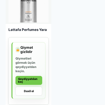
Lattafa Perfumes Yara
Qiymət
gizlidir
Qiymətləri
görmək üçün
qeydiyyatdan
keçin.
Qeydiyyatdan
keç
Daxil ol