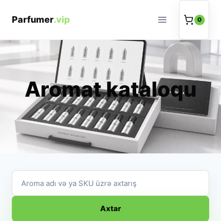
Məzmuna
keç
0
Aroma
və
SKU
Axtar
axtarışı