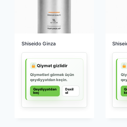
Shiseido Ginza
Shise
Qiymət gizlidir
Qiymətləri görmək üçün
Qiy
qeydiyyatdan keçin.
qey
Qeydiyyatdan
Daxil
Q
keç
ol
k