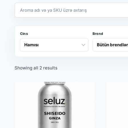
Aroma
və
SKU
axtarışı
Cins
Brend
Showing all 2 results