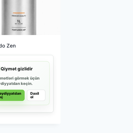
ido Zen
Qiymət gizlidir
mətləri görmək üçün
diyyatdan keçin.
eydiyyatdan
Daxil
eç
ol