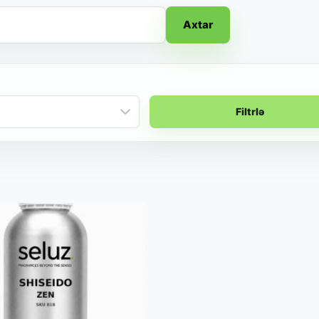
Axtar
Filtrlə